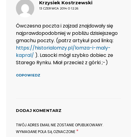
pisze:
Krzysiek Kostrzewski
13 CZERWCA 2014 O 12:26
Ówczesna poczta i zajzad znajdowały się
najprawdopodobniej w pobliżu dzisiejszego
gmachu poczty. (patrz artykuł pod linką:
https://historialomzy.pl/lomza-i-maly-
kapral/
). Lasocki mógł szybko dobiec ze
Starego Rynku. Miał przecież z górki ;-)
ODPOWIEDZ
DODAJ KOMENTARZ
TWÓJ ADRES EMAIL NIE ZOSTANIE OPUBLIKOWANY.
*
WYMAGANE POLA SĄ OZNACZONE