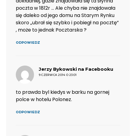
dokładniej, gdzie znajdowała się ta słynna
poczta w 1812r … Ale chyba nie znajdowała
się daleko od jego domu na Starym Rynku
skoro „ubrał się szybko i pobiegł na pocztę”
, może to jednak Pocztarska ?
ODPOWIEDZ
pisze:
Jerzy Bykowski na Facebooku
9 CZERWCA 2014 O 23:01
to prawda byl kiedys w barku na gornej
polce w hotelu Polonez.
ODPOWIEDZ