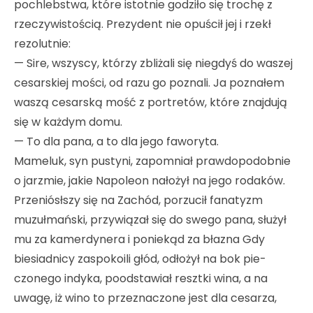
pochlebstwa, które istotnie godziło się trochę z
rzeczywistością. Prezydent nie opuścił jej i rzekł
rezolutnie:
— Sire, wszyscy, którzy zbliżali się niegdyś do waszej
cesarskiej mości, od razu go poznali. Ja poznałem
waszą cesarską mość z portretów, które znajdują
się w każdym domu.
— To dla pana, a to dla jego faworyta.
Mameluk, syn pustyni, zapomniał prawdopodobnie
o jarzmie, jakie Napoleon nałożył na jego rodaków.
Przeniósłszy się na Zachód, porzucił fanatyzm
muzułmański, przywiązał się do swego pana, służył
mu za kamerdynera i poniekąd za błazna Gdy
biesiadnicy zaspokoili głód, odłożył na bok pie­
czonego indyka, poodstawiał resztki wina, a na
uwagę, iż wino to przeznaczone jest dla cesarza,