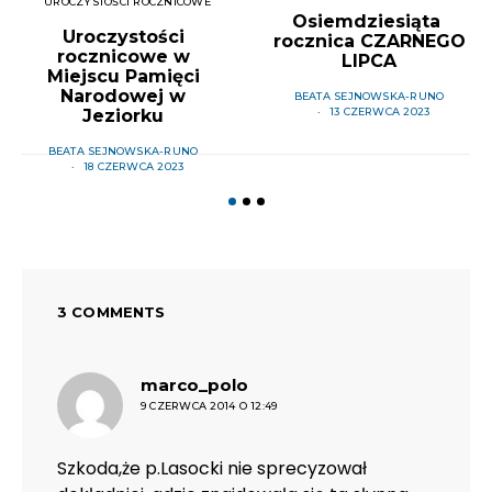
UROCZYSTOŚCI ROCZNICOWE
Osiemdziesiąta
Uroczystości
rocznica CZARNEGO
rocznicowe w
LIPCA
Miejscu Pamięci
Narodowej w
BEATA SEJNOWSKA-RUNO
Jeziorku
13 CZERWCA 2023
BEATA SEJNOWSKA-RUNO
18 CZERWCA 2023
3 COMMENTS
pisze:
marco_polo
9 CZERWCA 2014 O 12:49
Szkoda,że p.Lasocki nie sprecyzował