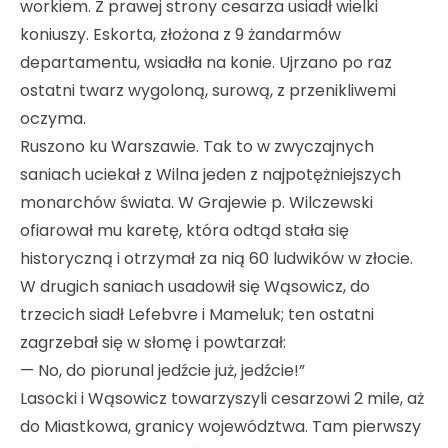
workiem. Z prawej strony cesarza usiadł wielki
koniuszy. Eskorta, złożona z 9 żandarmów
departamentu, wsiadła na konie. Ujrzano po raz
ostatni twarz wygoloną, surową, z przenikliwemi
oczyma.
Ruszono ku Warszawie. Tak to w zwyczajnych
saniach uciekał z Wilna jeden z najpotężniejszych
monarchów świata. W Grajewie p. Wilczewski
ofiarował mu karetę, która odtąd stała się
historyczną i otrzymał za nią 60 ludwików w złocie.
W drugich saniach usadowił się Wąsowicz, do
trzecich siadł Lefebvre i Mameluk; ten ostatni
zagrzebał się w słomę i powtarzał:
— No, do piorunal jedźcie już, jedźcie!”
Lasocki i Wąsowicz towarzyszyli cesarzowi 2 mile, aż
do Miastkowa, granicy województwa. Tam pierwszy