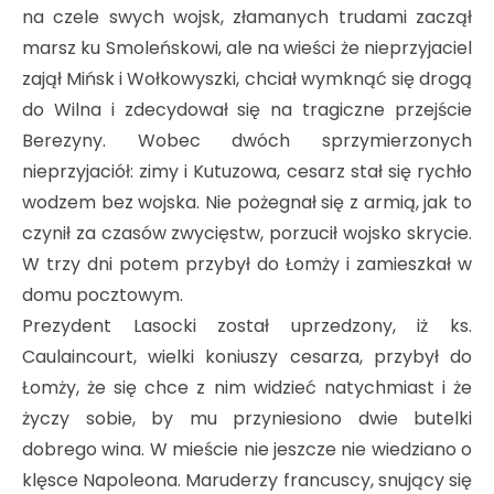
na czele swych wojsk, złamanych trudami zaczął
marsz ku Smoleńskowi, ale na wieści że nieprzyjaciel
zajął Mińsk i Wołkowyszki, chciał wymknąć się drogą
do Wilna i zdecydował się na tragiczne przejście
Berezyny. Wobec dwóch sprzymierzonych
nieprzyjaciół: zimy i Kutuzowa, cesarz stał się rychło
wodzem bez wojska. Nie pożegnał się z armią, jak to
czynił za czasów zwycięstw, porzucił wojsko skrycie.
W trzy dni potem przybył do Łomży i zamieszkał w
domu pocztowym.
Prezydent Lasocki został uprzedzony, iż ks.
Caulaincourt, wielki koniuszy cesarza, przybył do
Łomży, że się chce z nim widzieć natychmiast i że
życzy sobie, by mu przyniesiono dwie butelki
dobrego wina. W mieście nie jeszcze nie wiedziano o
klęsce Napoleona. Maruderzy francuscy, snujący się