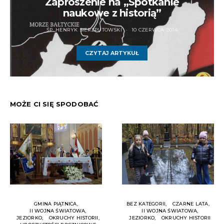
Zaproszenie na „Spotkanie
naukowe z historią”
ŚP. HENRYK SIERZPUTOWSKI
10 CZERWCA 2014
CZYTAJ ARTYKUŁ
MOŻE CI SIĘ SPODOBAĆ
GMINA PIĄTNICA
BEZ KATEGORII
CZARNE LATA
II WOJNA ŚWIATOWA
II WOJNA ŚWIATOWA
JEZIORKO
OKRUCHY HISTORII
JEZIORKO
OKRUCHY HISTORII