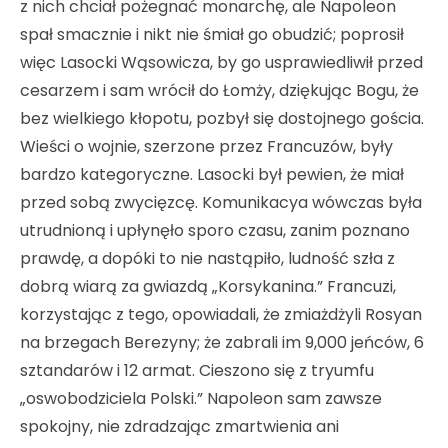
z nich chciał pożegnać monarchę, ale Napoleon
spał smacznie i nikt nie śmiał go obudzić; poprosił
więc Lasocki Wąsowicza, by go usprawiedliwił przed
cesarzem i sam wrócił do Łomży, dziękując Bogu, że
bez wielkiego kłopotu, pozbył się dostojnego gościa.
Wieści o wojnie, szerzone przez Francuzów, były
bardzo kategoryczne. Lasocki był pewien, że miał
przed sobą zwycięzcę. Komunikacya wówczas była
utrudnioną i upłynęło sporo czasu, zanim poznano
prawdę, a dopóki to nie nastąpiło, ludność szła z
dobrą wiarą za gwiazdą „Korsykanina.” Francuzi,
korzystając z tego, opowiadali, że zmiażdżyli Rosyan
na brzegach Berezyny; że zabrali im 9,000 jeńców, 6
sztandarów i 12 armat. Cieszono się z tryumfu
„oswobodziciela Polski.” Napoleon sam zawsze
spokojny, nie zdradzając zmartwienia ani