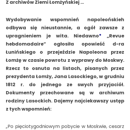
Z archiwów Ziemi Łomżyńskiej …
Wydobywanie wspomnień napoleońskieh
odbywa się nieustannie, a ogół zawsze z
upragnieniem je wita. Niedawno
*
„Revue
hebdomadaire” ogłosiła opowieść d-ra
Łunińskiego o przejeździe Napoleona przez
Łomżę w czasie powrotu z wyprawy do Moskwy.
Rzecz to osnuta na listach, pisanych przez
prezydenta Łomży, Jana Lasockiego, w grudniu
1812 r. do jednego ze swych przyjaciół.
Dokumenty przechowane są w archiwum
rodziny Lasockich. Dajemy najciekawszy ustęp
z tych wspomnień:
„Po pięciotygodniowym pobycie w Moskwie, cesarz