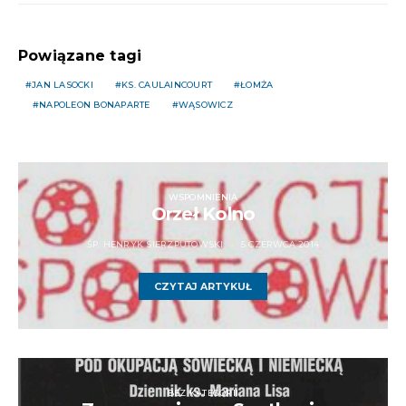
Powiązane tagi
JAN LASOCKI
KS. CAULAINCOURT
ŁOMŻA
NAPOLEON BONAPARTE
WĄSOWICZ
WSPOMNIENIA
Orzeł Kolno
ŚP. HENRYK SIERZPUTOWSKI
5 CZERWCA 2014
CZYTAJ ARTYKUŁ
BEZ KATEGORII