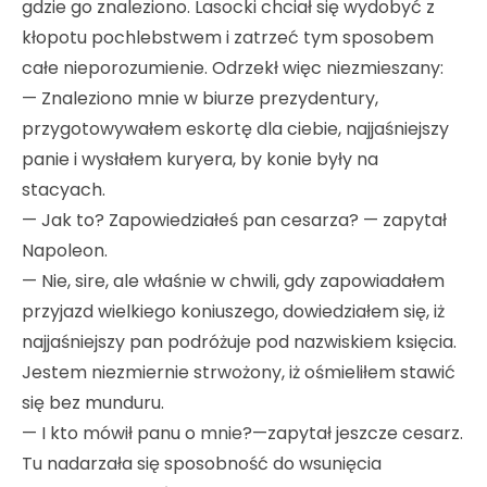
gdzie go znaleziono. Lasocki chciał się wydobyć z
kłopotu pochlebstwem i zatrzeć tym sposobem
całe nieporozumienie. Odrzekł więc niezmieszany:
— Znaleziono mnie w biurze prezydentury,
przygotowy­wałem eskortę dla ciebie, najjaśniejszy
panie i wysłałem kuryera, by konie były na
stacyach.
— Jak to? Zapowiedziałeś pan cesarza? — zapytał
Napoleon.
— Nie, sire, ale właśnie w chwili, gdy zapowiadałem
przyjazd wielkiego koniuszego, dowiedziałem się, iż
najjaśniejszy pan podróżuje pod nazwiskiem księcia.
Jestem niezmiernie strwożony, iż ośmieliłem stawić
się bez munduru.
— I kto mówił panu o mnie?—zapytał jeszcze cesarz.
Tu nadarzała się sposobność do wsunięcia