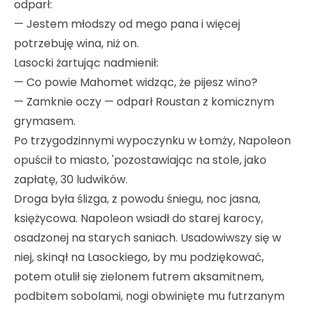
odparł:
— Jestem młodszy od mego pana i więcej
potrzebuję wina, niż on.
Lasocki żartując nadmienił:
— Co powie Mahomet widząc, że pijesz wino?
— Zamknie oczy — odparł Roustan z komicznym
grymasem.
Po trzygodzinnymi wypoczynku w Łomży, Napoleon
opuścił to miasto, 'pozostawiając na stole, jako
zapłatę, 30 ludwików.
Droga była ślizga, z powodu śniegu, noc jasna,
księżycowa. Napoleon wsiadł do starej karocy,
osadzonej na starych saniach. Usadowiwszy się w
niej, skinął na Lasockiego, by mu podziękować,
potem otulił się zielonem futrem aksamitnem,
podbitem sobolami, nogi obwinięte mu futrzanym