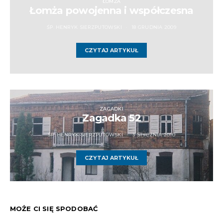
ŁOMŻA
Łomża powojenna i współczesna
ŚP. HENRYK SIERZPUTOWSKI
18 GRUDNIA 2009
CZYTAJ ARTYKUŁ
ZAGADKI
Zagadka 52
ŚP. HENRYK SIERZPUTOWSKI
3 STYCZNIA 2010
CZYTAJ ARTYKUŁ
MOŻE CI SIĘ SPODOBAĆ