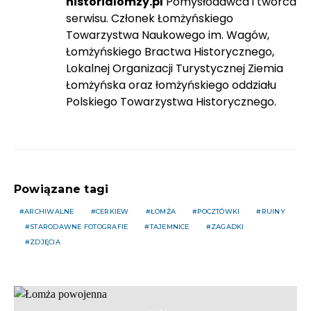
historialomzy.pl
Pomysłodawca i twórca
serwisu. Członek Łomżyńskiego
Towarzystwa Naukowego im. Wagów,
Łomżyńskiego Bractwa Historycznego,
Lokalnej Organizacji Turystycznej Ziemia
Łomżyńska oraz łomżyńskiego oddziału
Polskiego Towarzystwa Historycznego.
Powiązane tagi
ARCHIWALNE
CERKIEW
ŁOMŻA
POCZTÓWKI
RUINY
STARODAWNE FOTOGRAFIE
TAJEMNICE
ZAGADKI
ZDJĘCIA